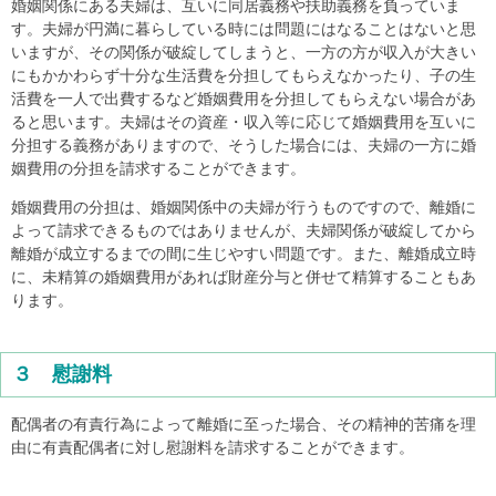
婚姻関係にある夫婦は、互いに同居義務や扶助義務を負っていま
す。夫婦が円満に暮らしている時には問題にはなることはないと思
いますが、その関係が破綻してしまうと、一方の方が収入が大きい
にもかかわらず十分な生活費を分担してもらえなかったり、子の生
活費を一人で出費するなど婚姻費用を分担してもらえない場合があ
ると思います。夫婦はその資産・収入等に応じて婚姻費用を互いに
分担する義務がありますので、そうした場合には、夫婦の一方に婚
姻費用の分担を請求することができます。
婚姻費用の分担は、婚姻関係中の夫婦が行うものですので、離婚に
よって請求できるものではありませんが、夫婦関係が破綻してから
離婚が成立するまでの間に生じやすい問題です。また、離婚成立時
に、未精算の婚姻費用があれば財産分与と併せて精算することもあ
ります。
３ 慰謝料
配偶者の有責行為によって離婚に至った場合、その精神的苦痛を理
由に有責配偶者に対し慰謝料を請求することができます。