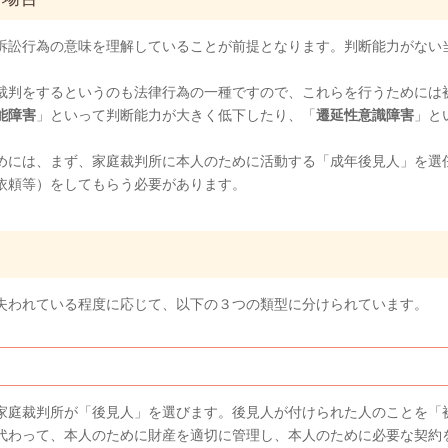
訴訟行為の意味を理解していることが前提となります。判断能力がない
裁判をするというのも法律行為の一種ですので、これらを行うためには
能障害
」といって判断能力が大きく低下したり、「
遷延性意識障害
」と
めには、まず、家庭裁判所に本人のために活動する「成年後見人」を選
依頼等）をしてもらう必要があります。
失われている程度に応じて、以下の３つの類型に分けられています。
）
家庭裁判所が「後見人」を選びます。後見人が付けられた人のことを「
代わって、本人のために財産を適切に管理し、本人のために必要な契約